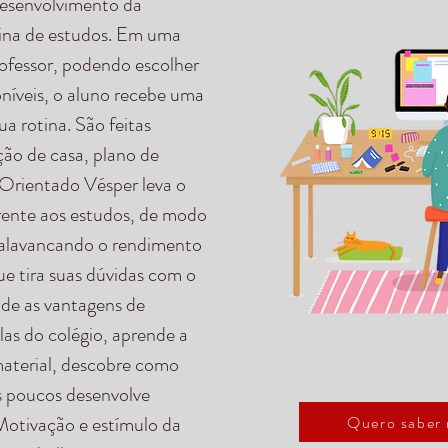
desenvolvimento da
tina de estudos. Em uma
rofessor, podendo escolher
poníveis, o aluno recebe uma
ua rotina. São feitas
ção de casa, plano de
 Orientado Vésper leva o
rente aos estudos, de modo
, alavancando o rendimento
e tira suas dúvidas com o
de as vantagens de
las do colégio, aprende a
material, descobre como
s poucos desenvolve
Motivação e estímulo da
Quero saber 